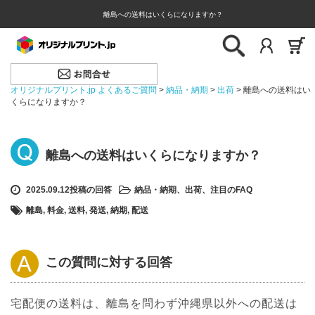
離島への送料はいくらになりますか？
オリジナルプリント.jp よくあるご質問
>
納品・納期
>
出荷
>
離島への送料はい
くらになりますか？
離島への送料はいくらになりますか？
2025.09.12投稿の回答
納品・納期
、
出荷
、
注目のFAQ
離島
,
料金
,
送料
,
発送
,
納期
,
配送
この質問に対する回答
宅配便の送料は、離島を問わず沖縄県以外への配送は