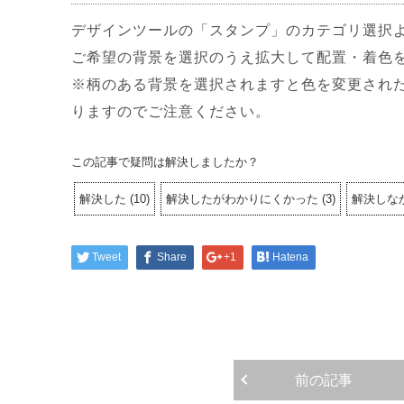
デザインツールの「スタンプ」のカテゴリ選択
ご希望の背景を選択のうえ拡大して配置・着色
※柄のある背景を選択されますと色を変更され
りますのでご注意ください。
この記事で疑問は解決しましたか？
解決した
(
10
)
解決したがわかりにくかった
(
3
)
解決しな
Tweet
Share
+1
Hatena
前の記事