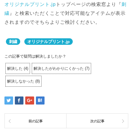
オリジナルプリント.jp
トップページの検索窓より『
刺
繍
』と検索いただくことで対応可能なアイテムが表示
されますのでそちらよりご検討ください。
刺繍
オリジナルプリント.jp
この記事で疑問は解決しましたか？
解決した
(
4
)
解決したがわかりにくかった
(
7
)
解決しなかった
(
8
)
前の記事
次の記事