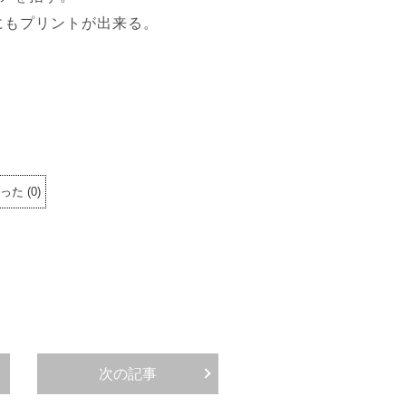
にもプリントが出来る。
った
(
0
)
次の記事