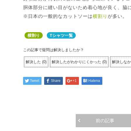
胴体部分に縫い目がないため着心地が良く、脇
※日本の一般的なカットソーは
横割り
が多い。
横割り
Tシャツ一覧
この記事で疑問は解決しましたか？
解決した
(
0
)
解決したがわかりにくかった
(
0
)
解決しなか
Tweet
Share
+1
Hatena
前の記事