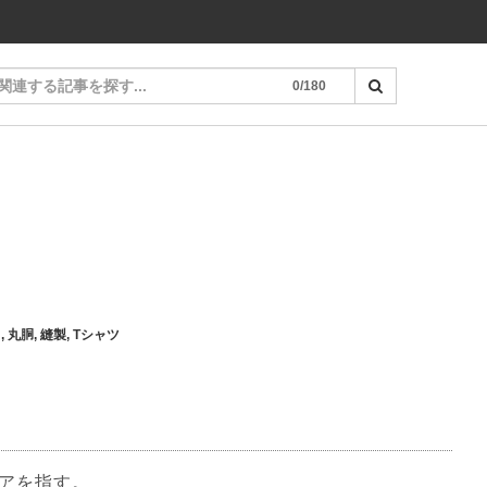
0/180
り
,
丸胴
,
縫製
,
Tシャツ
アを指す。