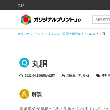
丸胴
オリジナルプリント.jp よくあるご質問
>
用語集
>
アパレル
>
丸胴
丸胴
2022.04.28投稿の回答
用語集
、
アパレル
横割
解説
身頃部分が筒状の1枚の生地から出来ているウェ