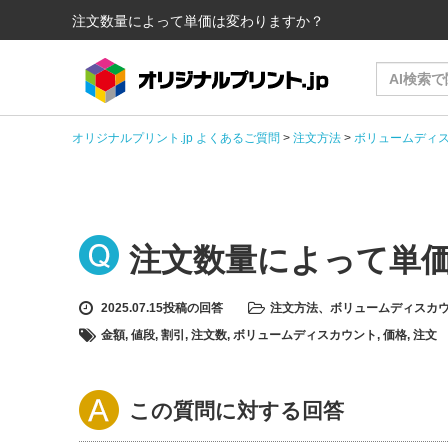
注文数量によって単価は変わりますか？
オリジナルプリント.jp よくあるご質問
>
注文方法
>
ボリュームディ
注文数量によって単
2025.07.15投稿の回答
注文方法
、
ボリュームディスカ
金額
,
値段
,
割引
,
注文数
,
ボリュームディスカウント
,
価格
,
注文
この質問に対する回答